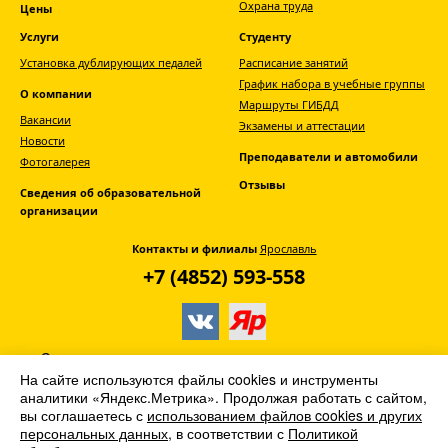
Охрана труда
Цены
Услуги
Студенту
Установка дублирующих педалей
Расписание занятий
График набора в учебные группы
О компании
Маршруты ГИБДД
Вакансии
Экзамены и аттестации
Новости
Преподаватели и автомобили
Фотогалерея
Отзывы
Сведения об образовательной
организации
Контакты и филиалы
Ярославль
+7 (4852) 593-558
© АНО ДПО «Главная дорога» -
автошкола
На сайте используются файлы cookies и инструменты
Ярославля
аналитики «Яндекс.Метрика». Продолжая работать с сайтом,
вы соглашаетесь с
использованием файлов cookies и других
2013–2026. Все права защищены
персональных данных
, в соответствии с
Политикой