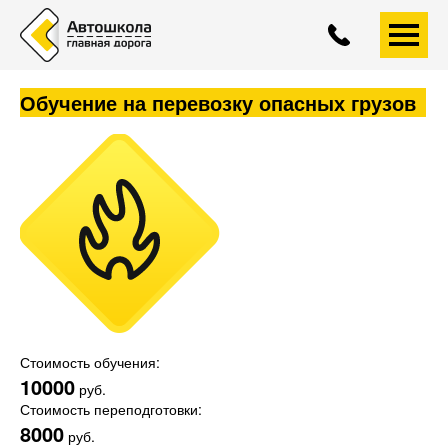
+7 (4852)
593-558
A
A
A
Обучение на перевозку опасных грузов
Стоимость обучения:
10000
руб.
Стоимость переподготовки:
8000
руб.