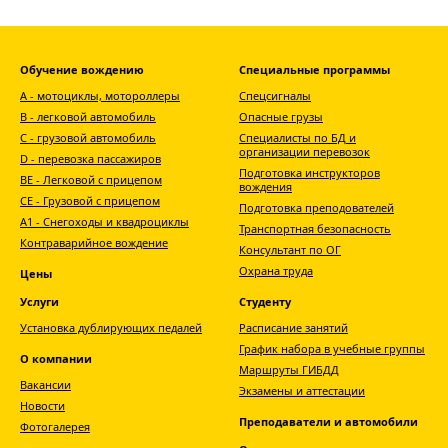
Обучение вождению
Специальные программы
А - мотоциклы, мотороллеры
Спецсигналы
В - легковой автомобиль
Опасные грузы
С - грузовой автомобиль
Специалисты по БД и
организации перевозок
D - перевозка пассажиров
Подготовка инструкторов
ВЕ - Легковой с прицепом
вождения
СЕ - Грузовой с прицепом
Подготовка преподователей
A1 - Снегоходы и квадроциклы
Транспортная безопасность
Контраварийное вождение
Консультант по ОГ
Охрана труда
Цены
Услуги
Студенту
Установка дублирующих педалей
Расписание занятий
График набора в учебные группы
О компании
Маршруты ГИБДД
Вакансии
Экзамены и аттестации
Новости
Преподаватели и автомобили
Фотогалерея