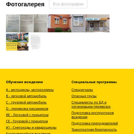
Фотогалерея
Все фотографии
Обучение вождению
Специальные программы
А - мотоциклы, мотороллеры
Спецсигналы
В - легковой автомобиль
Опасные грузы
С - грузовой автомобиль
Специалисты по БД и
организации перевозок
D - перевозка пассажиров
Подготовка инструкторов
ВЕ - Легковой с прицепом
вождения
СЕ - Грузовой с прицепом
Подготовка преподователей
A1 - Снегоходы и квадроциклы
Транспортная безопасность
Контраварийное вождение