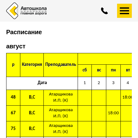
+7 (4852)
593-558
A
A
A
Расписание
август
р
Категория
Преподаватель
сб
вс
пн
вт
Дата
1
2
3
4
Атарщикова
48
В,С
18:00
И.П. (К)
Атарщикова
67
В,С
18:00
И.П. (К)
Атарщикова
75
В,С
И.П. (К)