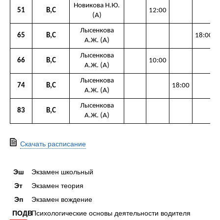
Новикова Н.Ю.
51
В,С
12:00
(А)
Лысенкова
65
В,С
18:00
А.Ж. (А)
Лысенкова
66
В,С
10:00
А.Ж. (А)
Лысенкова
74
В,С
18:00
А.Ж. (А)
Лысенкова
83
В,С
А.Ж. (А)
Скачать расписание
Эш
Экзамен школьный
Эт
Экзамен теория
Эп
Экзамен вождение
ПОДВ
Психологические основы деятельности водителя