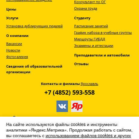
Консультант по ОГ
Охрана труда
Цены
Услуги
Студенту
Установка дублирующих педалей
Расписание занятий
График набора в учебные группы
О компании
Маршруты ГИБДД
Вакансии
Экзамены и аттестации
Новости
Преподаватели и автомобили
Фотогалерея
Отзывы
Сведения об образовательной
организации
Контакты и филиалы
Ярославль
+7 (4852) 593-558
© АНО ДПО «Главная дорога» -
автошкола
На сайте используются файлы cookies и инструменты
Ярославля
аналитики «Яндекс.Метрика». Продолжая работать с сайтом,
вы соглашаетесь с
использованием файлов cookies и других
2013–2026. Все права защищены