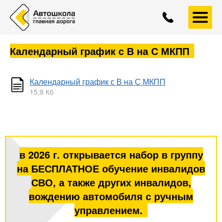
+7 (4852)
593-558
A
A
A
Календарный график с В на С МКПП
Календарный график с В на С МКПП
15,9 Кб
в 2026 г. открывается набор в группу
на БЕСПЛАТНОЕ обучение инвалидов
СВО, а также других инвалидов,
вождению автомобиля с ручным
управлением.