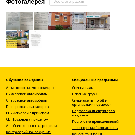
Фотогалерея
Все фотографии
Обучение вождению
Специальные программы
А - мотоциклы, мотороллеры
Спецсигналы
В - легковой автомобиль
Опасные грузы
С - грузовой автомобиль
Специалисты по БД и
организации перевозок
D - перевозка пассажиров
Подготовка инструкторов
ВЕ - Легковой с прицепом
вождения
СЕ - Грузовой с прицепом
Подготовка преподователей
A1 - Снегоходы и квадроциклы
Транспортная безопасность
Контраварийное вождение
Консультант по ОГ