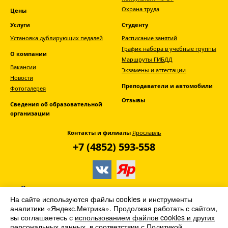
Охрана труда
Цены
Услуги
Студенту
Установка дублирующих педалей
Расписание занятий
График набора в учебные группы
О компании
Маршруты ГИБДД
Вакансии
Экзамены и аттестации
Новости
Преподаватели и автомобили
Фотогалерея
Отзывы
Сведения об образовательной
организации
Контакты и филиалы
Ярославль
+7 (4852) 593-558
© АНО ДПО «Главная дорога» -
автошкола
На сайте используются файлы cookies и инструменты
Ярославля
аналитики «Яндекс.Метрика». Продолжая работать с сайтом,
вы соглашаетесь с
использованием файлов cookies и других
2013–2026. Все права защищены
персональных данных
, в соответствии с
Политикой