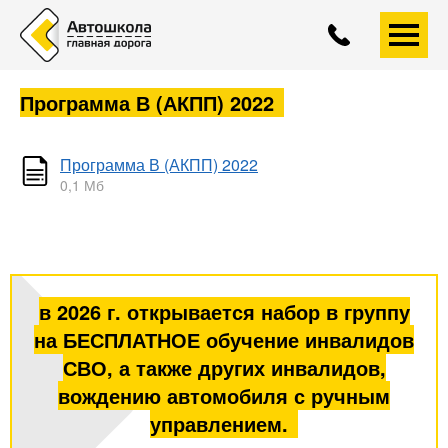
+7 (4852)
593-558
A
A
A
Программа В (АКПП) 2022
Программа В (АКПП) 2022
0,1 Мб
в 2026 г. открывается набор в группу
на БЕСПЛАТНОЕ обучение инвалидов
СВО, а также других инвалидов,
вождению автомобиля с ручным
управлением.