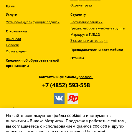
Охрана труда
Цены
Услуги
Студенту
Установка дублирующих педалей
Расписание занятий
График набора в учебные группы
О компании
Маршруты ГИБДД
Вакансии
Экзамены и аттестации
Новости
Преподаватели и автомобили
Фотогалерея
Отзывы
Сведения об образовательной
организации
Контакты и филиалы
Ярославль
+7 (4852) 593-558
© АНО ДПО «Главная дорога» -
автошкола
На сайте используются файлы cookies и инструменты
Ярославля
аналитики «Яндекс.Метрика». Продолжая работать с сайтом,
вы соглашаетесь с
использованием файлов cookies и других
2013–2026. Все права защищены
персональных данных
, в соответствии с
Политикой