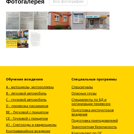
Фотогалерея
Все фотографии
Обучение вождению
Специальные программы
А - мотоциклы, мотороллеры
Спецсигналы
В - легковой автомобиль
Опасные грузы
С - грузовой автомобиль
Специалисты по БД и
организации перевозок
D - перевозка пассажиров
Подготовка инструкторов
ВЕ - Легковой с прицепом
вождения
СЕ - Грузовой с прицепом
Подготовка преподователей
A1 - Снегоходы и квадроциклы
Транспортная безопасность
Контраварийное вождение
Консультант по ОГ