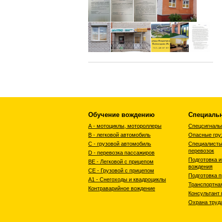
Обучение вождению
Специаль
А - мотоциклы, мотороллеры
Спецсигналы
В - легковой автомобиль
Опасные гру
С - грузовой автомобиль
Специалисты
перевозок
D - перевозка пассажиров
Подготовка и
ВЕ - Легковой с прицепом
вождения
СЕ - Грузовой с прицепом
Подготовка 
A1 - Снегоходы и квадроциклы
Транспортна
Контраварийное вождение
Консультант 
Охрана труд