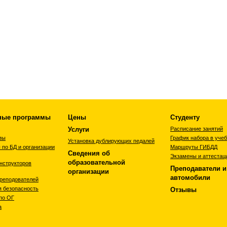
ные программы
Цены
Студенту
Услуги
Расписание занятий
зы
График набора в уче
Установка дублирующих педалей
 по БД и организации
Маршруты ГИБДД
Сведения об
Экзамены и аттестац
образовательной
нструкторов
Преподаватели и
организации
автомобили
преподователей
я безопасность
Отзывы
по ОГ
а